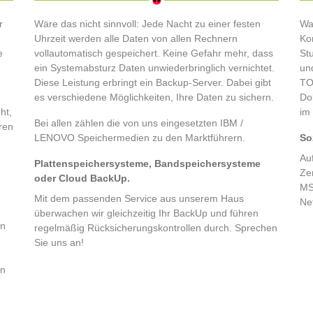
r
Wäre das nicht sinnvoll: Jede Nacht zu einer festen
Was
Uhrzeit werden alle Daten von allen Rechnern
Ko
e
vollautomatisch gespeichert. Keine Gefahr mehr, dass
Stu
ein Systemabsturz Daten unwiederbringlich vernichtet.
un
Diese Leistung erbringt ein Backup-Server. Dabei gibt
TO
es verschiedene Möglichkeiten, Ihre Daten zu sichern.
Do
ht,
im
Bei allen zählen die von uns eingesetzten IBM /
ren
LENOVO Speichermedien zu den Marktführern.
So
Auf
Plattenspeichersysteme, Bandspeichersysteme
Ze
oder Cloud BackUp.
MS
Mit dem passenden Service aus unserem Haus
Ne
überwachen wir gleichzeitig Ihr BackUp und führen
en
regelmäßig Rücksicherungskontrollen durch. Sprechen
Sie uns an!
en