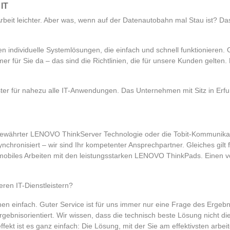
 IT
eit leichter. Aber was, wenn auf der Datenautobahn mal Stau ist? Das
en individuelle Systemlösungen, die einfach und schnell funktionieren. 
mmer für Sie da – das sind die Richtlinien, die für unsere Kunden gelten
ter für nahezu alle IT-Anwendungen. Das Unternehmen mit Sitz in Erfur
 bewährter LENOVO ThinkServer Technologie oder die Tobit-Kommunikat
chronisiert – wir sind Ihr kompetenter Ansprechpartner. Gleiches gil
mobiles Arbeiten mit den leistungsstarken LENOVO ThinkPads. Einen v
en IT-Dienstleistern?
nen einfach. Guter Service ist für uns immer nur eine Frage des Ergebni
 ergebnisorientiert. Wir wissen, dass die technisch beste Lösung nicht 
fekt ist es ganz einfach: Die Lösung, mit der Sie am effektivsten arbeit